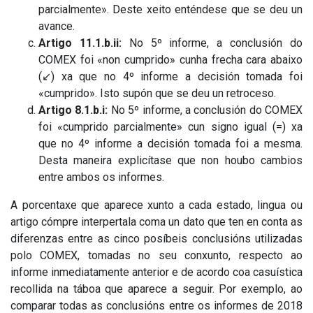
parcialmente». Deste xeito enténdese que se deu un
avance.
Artigo 11.1.b.ii:
No 5º informe, a conclusión do
COMEX foi «non cumprido» cunha frecha cara abaixo
(↙) xa que no 4º informe a decisión tomada foi
«cumprido». Isto supón que se deu un retroceso.
Artigo 8.1.b.i:
No 5º informe, a conclusión do COMEX
foi «cumprido parcialmente» cun signo igual (=) xa
que no 4º informe a decisión tomada foi a mesma.
Desta maneira explicítase que non houbo cambios
entre ambos os informes.
A porcentaxe que aparece xunto a cada estado, lingua ou
artigo cómpre interpertala coma un dato que ten en conta as
diferenzas entre as cinco posíbeis conclusións utilizadas
polo COMEX, tomadas no seu conxunto, respecto ao
informe inmediatamente anterior e de acordo coa casuística
recollida na táboa que aparece a seguir. Por exemplo, ao
comparar todas as conclusións entre os informes de 2018