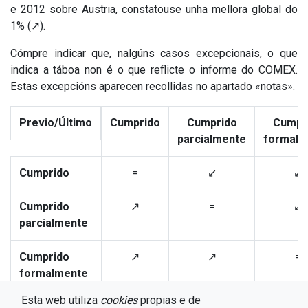
e 2012 sobre Austria, constatouse unha mellora global do
1% (↗).
Cómpre indicar que, nalgúns casos excepcionais, o que
indica a táboa non é o que reflicte o informe do COMEX.
Estas excepcións aparecen recollidas no apartado «notas».
Previo
/
Último
Cumprido
Cumprido
Cumpr
parcialmente
formalm
Cumprido
=
↙
↙
Cumprido
↗
=
↙
parcialmente
Cumprido
↗
↗
=
formalmente
Esta web utiliza
cookies
propias e de
Non cumprido
↗
↗
↗