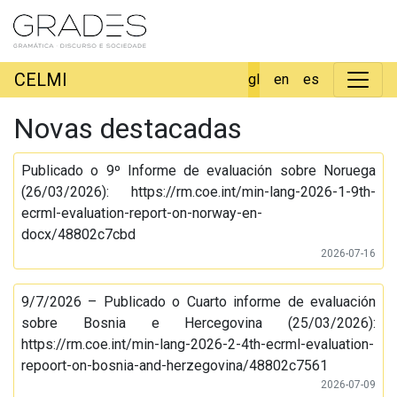
CELMI
gl
en
es
Novas destacadas
Publicado o 9º Informe de evaluación sobre Noruega
(26/03/2026): https://rm.coe.int/min-lang-2026-1-9th-
ecrml-evaluation-report-on-norway-en-
docx/48802c7cbd
2026-07-16
9/7/2026 – Publicado o Cuarto informe de evaluación
sobre Bosnia e Hercegovina (25/03/2026):
https://rm.coe.int/min-lang-2026-2-4th-ecrml-evaluation-
repoort-on-bosnia-and-herzegovina/48802c7561
2026-07-09