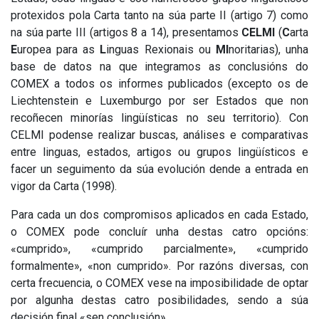
protexidos pola Carta tanto na súa parte II (artigo 7) como
na súa parte III (artigos 8 a 14), presentamos
CELMI
(
C
arta
E
uropea para as
L
inguas Rexionais ou
MI
noritarias), unha
base de datos na que integramos as conclusións do
COMEX a todos os informes publicados (excepto os de
Liechtenstein e Luxemburgo por ser Estados que non
recoñecen minorías lingüísticas no seu territorio). Con
CELMI podense realizar buscas, análises e comparativas
entre linguas, estados, artigos ou grupos lingüísticos e
facer un seguimento da súa evolución dende a entrada en
vigor da Carta (1998).
Para cada un dos compromisos aplicados en cada Estado,
o COMEX pode concluír unha destas catro opcións:
«cumprido», «cumprido parcialmente», «cumprido
formalmente», «non cumprido». Por razóns diversas, con
certa frecuencia, o COMEX vese na imposibilidade de optar
por algunha destas catro posibilidades, sendo a súa
decisión final «sen conclusión».