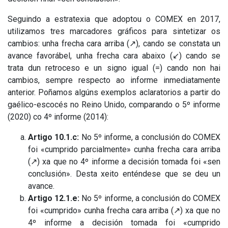
Seguindo a estratexia que adoptou o COMEX en 2017,
utilizamos tres marcadores gráficos para sintetizar os
cambios: unha frecha cara arriba (↗), cando se constata un
avance favorábel, unha frecha cara abaixo (↙) cando se
trata dun retroceso e un signo igual (=) cando non hai
cambios, sempre respecto ao informe inmediatamente
anterior. Poñamos algúns exemplos aclaratorios a partir do
gaélico-escocés no Reino Unido, comparando o 5º informe
(2020) co 4º informe (2014):
Artigo 10.1.c:
No 5º informe, a conclusión do COMEX
foi «cumprido parcialmente» cunha frecha cara arriba
(↗) xa que no 4º informe a decisión tomada foi «sen
conclusión». Desta xeito enténdese que se deu un
avance.
Artigo 12.1.e:
No 5º informe, a conclusión do COMEX
foi «cumprido» cunha frecha cara arriba (↗) xa que no
4º informe a decisión tomada foi «cumprido