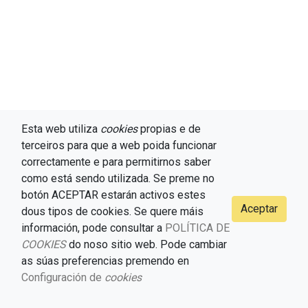
Esta web utiliza
cookies
propias e de
terceiros para que a web poida funcionar
correctamente e para permitirnos saber
como está sendo utilizada. Se preme no
botón ACEPTAR estarán activos estes
Aceptar
dous tipos de cookies. Se quere máis
información, pode consultar a
POLÍTICA DE
© 2021-2026 CELMI, versión 1.0 (Fernando Ramallo, Universidade de
COOKIES
do noso sitio web. Pode cambiar
Vigo) /
as súas preferencias premendo en
Configuración de
cookies
Condicións de uso
Política de protección de datos
Política de
privacidade
Política de cookies
Configuración de cookies